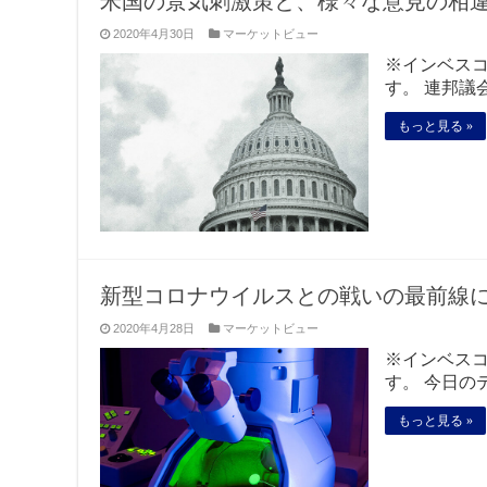
米国の景気刺激策と、様々な意見の相
2020年4月30日
マーケットビュー
※インベス
す。 連邦議
もっと見る »
新型コロナウイルスとの戦いの最前線
2020年4月28日
マーケットビュー
※インベス
す。 今日の
もっと見る »