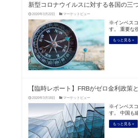
新型コロナウイルスに対する各国の三
2020年3月22日
マーケットビュー
※インベス
す。 重要な
もっと見る »
【臨時レポート】FRBがゼロ金利政策
2020年3月18日
マーケットビュー
※インベス
す。 中国も
もっと見る »