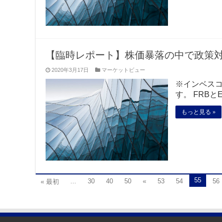
【臨時レポート】株価暴落の中で政策
2020年3月17日
マーケットビュー
※インベス
す。 FRBと
もっと見る »
55
...
30
40
50
«
53
54
56
« 最初