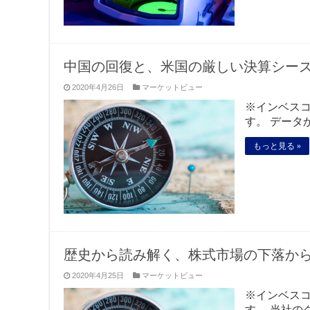
中国の回復と、米国の厳しい決算シー
2020年4月26日
マーケットビュー
※インベス
す。 データ
もっと見る »
歴史から読み解く、株式市場の下落か
2020年4月25日
マーケットビュー
※インベス
す。 当社の