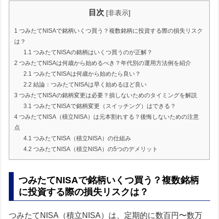
目次
[
非表示
]
1
つみたてNISAで銘柄いくつ買う？複数銘柄に投資する際の損失リスク
は？
1.1
つみたてNISAの銘柄はいくつ買うのが正解？
2
つみたてNISAは何歳から始めるべき？年代別の運用方法例を紹介
2.1
つみたてNISAは何歳から始めたら良い？
2.2
結論：つみたてNISAは早く始めるほど良い
3
つみたてNISAの銘柄変更は必要？損しないためのタイミングを解説
3.1
つみたてNISAで銘柄変更（スイッチング）はできる？
4
つみたてNISA（積立NISA）は元本割れする？後悔しないための注意
点
4.1
つみたてNISA（積立NISA）の仕組み
4.2
つみたてNISA（積立NISA）の5つのデメリット
つみたてNISAで銘柄いくつ買う？複数銘柄
に投資する際の損失リスクは？
つみたてNISA（積立NISA）は、定期的に数百円〜数万