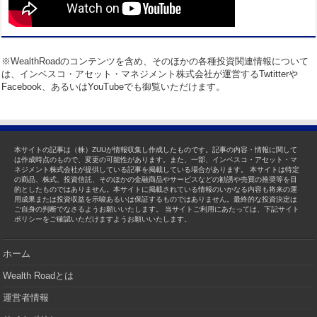
※WealthRoadのコンテンツを含め、そのほかの各種投資関連情報について
は、インベスコ・アセット・マネジメント株式会社が運営するTwtitterや
Facebook、あるいはYouTubeでも御覧いただけます。
本サイトの記事は（株）ZUUが情報収集し作成したものです。記事の内容・情報に関して
は作成時点のもので、変更の可能性があります。また、一部、インベスコ・アセット・マ
ネジメント株式会社が提供している記事を掲載している場合があります。 本サイトは特定
の商品、株式、投資信託、そのほかの金融商品やサービスなどの勧誘や売買の推奨等を目
的としたものではありません。本サイトに掲載されている情報のいかなる内容も将来の運
用成果または投資収益を示唆あるいは保証するものではありません。最終的な投資決定は
ご自身の判断でなさるようお願いいたします。 当サイトご利用にあたっては、下記サイト
ポリシーをご確認いただけますようお願いいたします。
ホーム
Wealth Roadとは
運営者情報