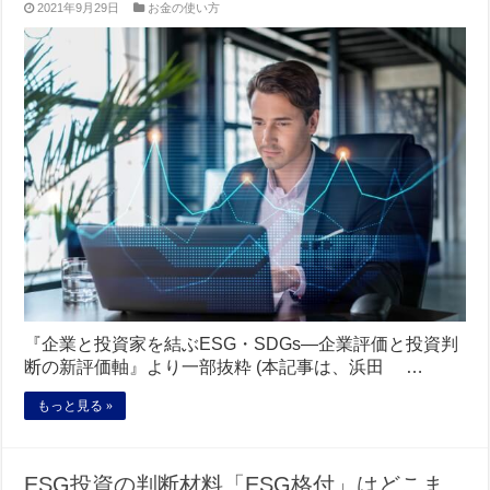
2021年9月29日
お金の使い方
『企業と投資家を結ぶESG・SDGs―企業評価と投資判
断の新評価軸』より一部抜粋 (本記事は、浜田 …
もっと見る »
ESG投資の判断材料「ESG格付」はどこま