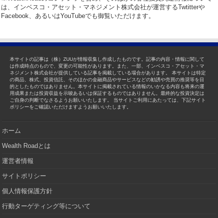
は、インベスコ・アセット・マネジメント株式会社が運営するTwtitterや
Facebook、あるいはYouTubeでも御覧いただけます。
本サイトの記事は（株）ZUUが情報収集し作成したものです。記事の内容・情報に関して
は作成時点のもので、変更の可能性があります。また、一部、インベスコ・アセット・マ
ネジメント株式会社が提供している記事を掲載している場合があります。 本サイトは特定
の商品、株式、投資信託、そのほかの金融商品やサービスなどの勧誘や売買の推奨等を目
的としたものではありません。本サイトに掲載されている情報のいかなる内容も将来の運
用成果または投資収益を示唆あるいは保証するものではありません。最終的な投資決定は
ご自身の判断でなさるようお願いいたします。 当サイトご利用にあたっては、下記サイト
ポリシーをご確認いただけますようお願いいたします。
ホーム
Wealth Roadとは
運営者情報
サイトポリシー
個人情報保護方針
行動ターゲティング等について