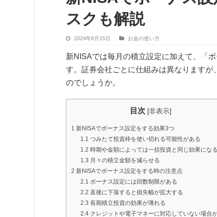
スクも解説
2024年8月15日
お金の使い方
新NISAでは毎月の積立設定に加えて、「
す。証券会社ごとに仕組みは異なりますが
のでしょうか。
目次
[
非表示
]
1
新NISAでボーナス設定をする効果3つ
1.1
つみたて投資枠を使い切れる可能性がある
1.2
時期や金額によっては一括投資と同じ効果にな
1.3
月々の積立金額を減らせる
2
新NISAでボーナス設定をする時の注意点
2.1
ボーナス設定には回数制限がある
2.2
直後に下落すると損失幅が拡大する
2.3
長期積立投資の効果が薄れる
2.4
クレジットや電子マネーに対応していない場合