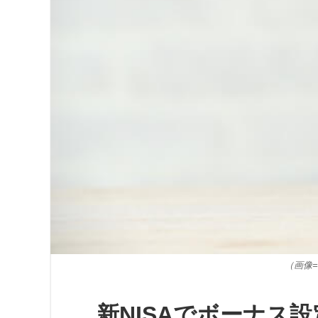
（画像=ta
新NISAでボーナス