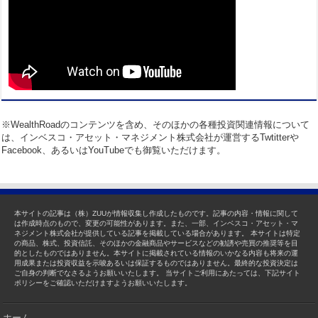
※WealthRoadのコンテンツを含め、そのほかの各種投資関連情報について
は、インベスコ・アセット・マネジメント株式会社が運営するTwtitterや
Facebook、あるいはYouTubeでも御覧いただけます。
本サイトの記事は（株）ZUUが情報収集し作成したものです。記事の内容・情報に関して
は作成時点のもので、変更の可能性があります。また、一部、インベスコ・アセット・マ
ネジメント株式会社が提供している記事を掲載している場合があります。 本サイトは特定
の商品、株式、投資信託、そのほかの金融商品やサービスなどの勧誘や売買の推奨等を目
的としたものではありません。本サイトに掲載されている情報のいかなる内容も将来の運
用成果または投資収益を示唆あるいは保証するものではありません。最終的な投資決定は
ご自身の判断でなさるようお願いいたします。 当サイトご利用にあたっては、下記サイト
ポリシーをご確認いただけますようお願いいたします。
ホーム