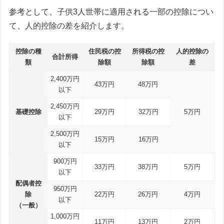
参考として、子供3人世帯に適用される一部の控除につい
て、人的控除の差を紹介します。
控除の種
住民税の控
所得税の控
人的控除の
合計所得
類
除額
除額
差
2,400万円
43万円
48万円
以下
2,450万円
基礎控除
29万円
32万円
5万円
以下
2,500万円
15万円
16万円
以下
900万円
33万円
38万円
5万円
以下
配偶者控
950万円
除
22万円
26万円
4万円
以下
（一般）
1,000万円
11万円
13万円
2万円