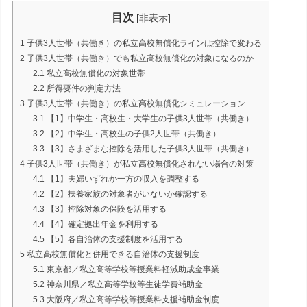
目次
[
非表示
]
1
子供3人世帯（共働き）の私立高校無償化ラインは控除で変わる
2
子供3人世帯（共働き）でも私立高校無償化の対象になるのか
2.1
私立高校無償化の対象世帯
2.2
所得要件の判定方法
3
子供3人世帯（共働き）の私立高校無償化シミュレーション
3.1
【1】中学生・高校生・大学生の子供3人世帯（共働き）
3.2
【2】中学生・高校生の子供2人世帯（共働き）
3.3
【3】さまざまな控除を活用した子供3人世帯（共働き）
4
子供3人世帯（共働き）が私立高校無償化されない場合の対策
4.1
【1】夫婦いずれか一方の収入を調整する
4.2
【2】扶養家族の対象者がいないか確認する
4.3
【3】控除対象の保険を活用する
4.4
【4】確定拠出年金を利用する
4.5
【5】各自治体の支援制度を活用する
5
私立高校無償化と併用できる自治体の支援制度
5.1
東京都／私立高等学校等授業料軽減助成金事業
5.2
神奈川県／私立高等学校等生徒学費補助金
5.3
大阪府／私立高等学校等授業料支援補助金制度