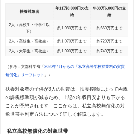
年11万8,000円の支
年39万6,000円の支
扶養対象者
給
給
2人（高校生・中学生以
約1,030万円まで
約660万円まで
下）
2人（高校生・高校生）
約1,070万円まで
約720万円まで
2人（大学生・高校生）
約1,090万円まで
約740万円まで
（参考：文部科学省「
2020年4月からの「私立高等学校授業料の実質
無償化」リーフレット
」）
扶養対象者の子供が3人の世帯は、扶養控除によって両親
の課税標準額が減るため、上記の年収目安よりも下がる
ことが予想されます。ここからは、私立高校無償化の対
象世帯や判定方法について詳しく解説します。
私立高校無償化の対象世帯