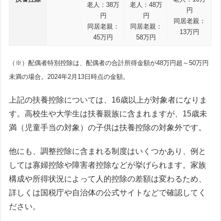
老人：38万
老人：48万
円
円
円
同居老親：
同居老親：
同居老親：
13万円
45万円
58万円
（※）配偶者特別控除は、配偶者の合計所得金額が48万円超～50万円
未満の場合。2024年2月13日時点の金額。
上記の扶養控除については、16歳以上が対象者になりま
す。高校生や大学生は扶養親族に含まれますが、15歳未
満（児童手当の対象）の子供は扶養控除の対象外です。
他にも、調整控除に含まれる制度はいくつかあり、例と
しては寡婦控除や障害者控除などが挙げられます。家族
構成や所得状況によって人的控除の差額は変わるため、
詳しくは国税庁や自治体の公式サイトなどで確認してく
ださい。