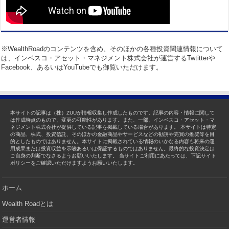
※WealthRoadのコンテンツを含め、そのほかの各種投資関連情報について
は、インベスコ・アセット・マネジメント株式会社が運営するTwtitterや
Facebook、あるいはYouTubeでも御覧いただけます。
本サイトの記事は（株）ZUUが情報収集し作成したものです。記事の内容・情報に関して
は作成時点のもので、変更の可能性があります。また、一部、インベスコ・アセット・マ
ネジメント株式会社が提供している記事を掲載している場合があります。 本サイトは特定
の商品、株式、投資信託、そのほかの金融商品やサービスなどの勧誘や売買の推奨等を目
的としたものではありません。本サイトに掲載されている情報のいかなる内容も将来の運
用成果または投資収益を示唆あるいは保証するものではありません。最終的な投資決定は
ご自身の判断でなさるようお願いいたします。 当サイトご利用にあたっては、下記サイト
ポリシーをご確認いただけますようお願いいたします。
ホーム
Wealth Roadとは
運営者情報