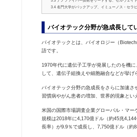
3.3
ナノファイバー技術をリードする、セルヴェイト（Ce
3.4
名門大学がバックアップ、イミューノス・セラピュティクス
バイオテック分野が急成長して
バイオテックとは、バイオロジー（Biotechn
語です。
1970年代に遺伝子工学が発展したのを機
して、遺伝子組換えや細胞融合などが挙げ
バイオテック分野の急成長をさらに加速さ
習慣病やがん患者の増加、世界的現象とい
米国の国際市場調査企業グローバル・マー
規模は2018年に4,170億ドル（約45兆4,
長率）が9.9％で成長し、7,750億ドル（約