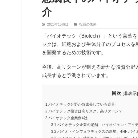
介
2020年1月9日
投資の未来
「バイオテック（Biotech）」という言
ックは、細胞および生体分子のプロセスを
を開発するための技術です。
今後、高リターンが狙える新たな投資分野と
成長すると予測されています。
目次
[
非表示
]
1
バイオテック分野が急成長している背景
2
バイオテック投資は高リスク、高リターン？
3
バイオテック企業例4社
3.1
バイオテック企業の老舗、バイオジェン・アイ
3.2
バイオ・インフォマティクスの新星、4HF バイオテ