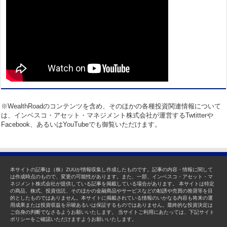
※WealthRoadのコンテンツを含め、そのほかの各種投資関連情報について
は、インベスコ・アセット・マネジメント株式会社が運営するTwtitterや
Facebook、あるいはYouTubeでも御覧いただけます。
本サイトの記事は（株）ZUUが情報収集し作成したものです。記事の内容・情報に関して
は作成時点のもので、変更の可能性があります。また、一部、インベスコ・アセット・マ
ネジメント株式会社が提供している記事を掲載している場合があります。 本サイトは特定
の商品、株式、投資信託、そのほかの金融商品やサービスなどの勧誘や売買の推奨等を目
的としたものではありません。本サイトに掲載されている情報のいかなる内容も将来の運
用成果または投資収益を示唆あるいは保証するものではありません。最終的な投資決定は
ご自身の判断でなさるようお願いいたします。 当サイトご利用にあたっては、下記サイト
ポリシーをご確認いただけますようお願いいたします。