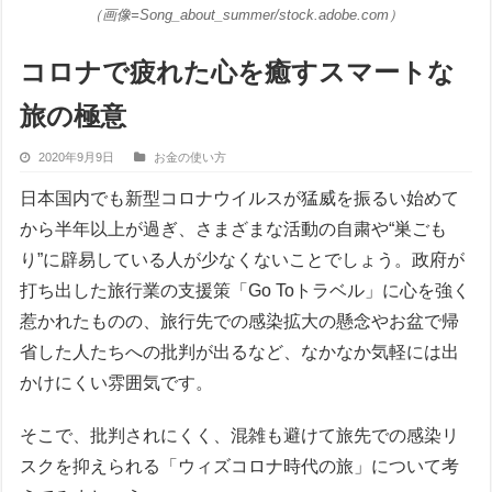
（画像=Song_about_summer/stock.adobe.com）
コロナで疲れた心を癒すスマートな
旅の極意
2020年9月9日
お金の使い方
日本国内でも新型コロナウイルスが猛威を振るい始めて
から半年以上が過ぎ、さまざまな活動の自粛や“巣ごも
り”に辟易している人が少なくないことでしょう。政府が
打ち出した旅行業の支援策「Go Toトラベル」に心を強く
惹かれたものの、旅行先での感染拡大の懸念やお盆で帰
省した人たちへの批判が出るなど、なかなか気軽には出
かけにくい雰囲気です。
そこで、批判されにくく、混雑も避けて旅先での感染リ
スクを抑えられる「ウィズコロナ時代の旅」について考