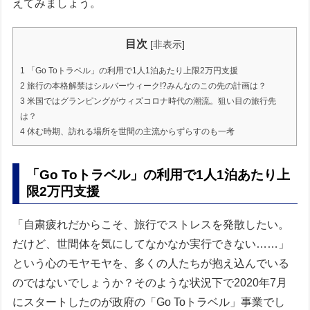
えてみましょう。
目次
[
非表示
]
1
「Go Toトラベル」の利用で1人1泊あたり上限2万円支援
2
旅行の本格解禁はシルバーウィーク!?みんなのこの先の計画は？
3
米国ではグランピングがウィズコロナ時代の潮流。狙い目の旅行先
は？
4
休む時期、訪れる場所を世間の主流からずらすのも一考
「Go Toトラベル」の利用で1人1泊あたり上
限2万円支援
「自粛疲れだからこそ、旅行でストレスを発散したい。
だけど、世間体を気にしてなかなか実行できない……」
という心のモヤモヤを、多くの人たちが抱え込んでいる
のではないでしょうか？そのような状況下で2020年7月
にスタートしたのが政府の「Go Toトラベル」事業でし