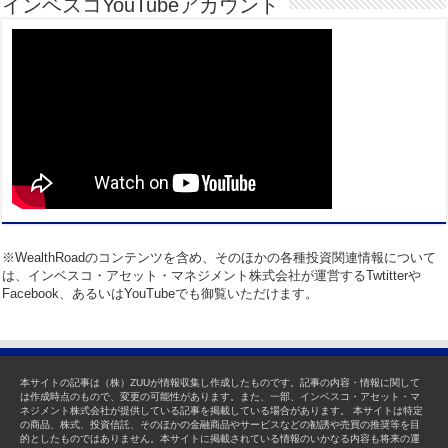
インベスコYouTubeアカウント
※WealthRoadのコンテンツを含め、そのほかの各種投資関連情報について
は、インベスコ・アセット・マネジメント株式会社が運営するTwtitterや
Facebook、あるいはYouTubeでも御覧いただけます。
本サイトの記事は（株）ZUUが情報収集し作成したものです。記事の内容・情報に関して
は作成時点のもので、変更の可能性があります。また、一部、インベスコ・アセット・マ
ネジメント株式会社が提供している記事を掲載している場合があります。 本サイトは特定
の商品、株式、投資信託、そのほかの金融商品やサービスなどの勧誘や売買の推奨等を目
的としたものではありません。本サイトに掲載されている情報のいかなる内容も将来の運