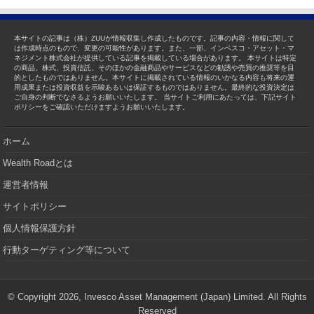
本サイトの記事は（株）ZUUが情報収集し作成したものです。記事の内容・情報に関して
は作成時点のもので、変更の可能性があります。また、一部、インベスコ・アセット・マ
ネジメント株式会社が提供している記事を掲載している場合があります。 本サイトは特定
の商品、株式、投資信託、そのほかの金融商品やサービスなどの勧誘や売買の推奨等を目
的としたものではありません。本サイトに掲載されている情報のいかなる内容も将来の運
用成果または投資収益を示唆あるいは保証するものではありません。最終的な投資決定は
ご自身の判断でなさるようお願いいたします。 当サイトご利用にあたっては、下記サイト
ポリシーをご確認いただけますようお願いいたします。
ホーム
Wealth Roadとは
運営者情報
サイトポリシー
個人情報保護方針
行動ターゲティング等について
© Copyright 2026, Invesco Asset Management (Japan) Limited. All Rights
Reserved