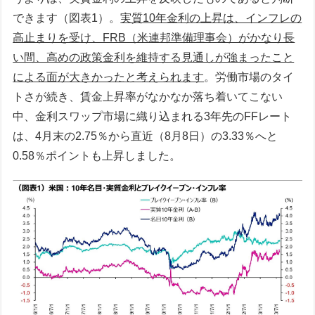
できます（図表1）。
実質10年金利の上昇は、インフレの
高止まりを受け、FRB（米連邦準備理事会）がかなり長
い間、高めの政策金利を維持する見通しが強まったこと
による面が大きかったと考えられます
。労働市場のタイ
トさが続き、賃金上昇率がなかなか落ち着いてこない
中、金利スワップ市場に織り込まれる3年先のFFレート
は、4月末の2.75％から直近（8月8日）の3.33％へと
0.58％ポイントも上昇しました。