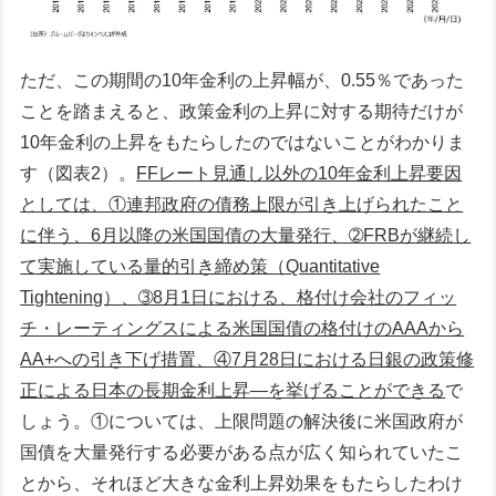
ただ、この期間の10年金利の上昇幅が、0.55％であった
ことを踏まえると、政策金利の上昇に対する期待だけが
10年金利の上昇をもたらしたのではないことがわかりま
す（図表2）。
FFレート見通し以外の10年金利上昇要因
としては、①連邦政府の債務上限が引き上げられたこと
に伴う、6月以降の米国国債の大量発行、➁FRBが継続し
て実施している量的引き締め策（Quantitative
Tightening）、➂8月1日における、格付け会社のフィッ
チ・レーティングスによる米国国債の格付けのAAAから
AA+への引き下げ措置、④7月28日における日銀の政策修
正による日本の長期金利上昇―を挙げることができる
で
しょう。①については、上限問題の解決後に米国政府が
国債を大量発行する必要がある点が広く知られていたこ
とから、それほど大きな金利上昇効果をもたらしたわけ