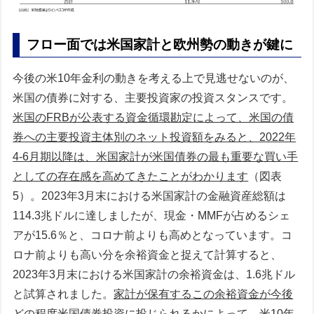
フロー面では米国家計と欧州勢の動きが鍵に
今後の米10年金利の動きを考える上で見逃せないのが、
米国の債券に対する、主要投資家の投資スタンスです。
米国のFRBが公表する資金循環勘定によって、米国の債
券への主要投資主体別のネット投資額をみると、2022年
4-6月期以降は、米国家計が米国債券の最も重要な買い手
としての存在感を高めてきたことがわかります
（図表
5）。2023年3月末における米国家計の金融資産総額は
114.3兆ドルに達しましたが、現金・MMFが占めるシェ
アが15.6％と、コロナ前よりも高めとなっています。コ
ロナ前よりも高い分を余裕資金と捉えて計算すると、
2023年3月末における米国家計の余裕資金は、1.6兆ドル
と試算されました。
家計が保有するこの余裕資金が今後
どの程度米国債券投資に投じられるかによって、米10年