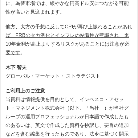
に、為替市場では、緩やかな円高ドル安につながる可能
性が高いと見込まれます。
他方、大方の予想に反してCPIが再び上振れることがあれ
ば、FRBのタカ派化とインフレの粘着性が意識され、米
10年金利が高止まりするリスクがあることには注意が必
要です
。
木下 智夫
グローバル・マーケット・ ストラテジスト
ご利用上のご注意
当資料は情報提供を目的として、インベスコ・アセッ
ト・マネジメント株式会社（以下、「当社」）が当社グ
ループの運用プロフェッショナルが日本語で作成したも
のあるいは、英文で作成した資料を抄訳し、要旨の追加
などを含む編集を行ったものであり、法令に基づく開示