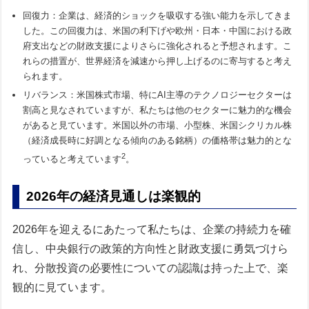
回復力：企業は、経済的ショックを吸収する強い能力を示してきま
した。この回復力は、米国の利下げや欧州・日本・中国における政
府支出などの財政支援によりさらに強化されると予想されます。こ
れらの措置が、世界経済を減速から押し上げるのに寄与すると考え
られます。
リバランス：米国株式市場、特にAI主導のテクノロジーセクターは
割高と見なされていますが、私たちは他のセクターに魅力的な機会
があると見ています。米国以外の市場、小型株、米国シクリカル株
（経済成長時に好調となる傾向のある銘柄）の価格帯は魅力的とな
2
っていると考えています
。
2026年の経済見通しは楽観的
2026年を迎えるにあたって私たちは、企業の持続力を確
信し、中央銀行の政策的方向性と財政支援に勇気づけら
れ、分散投資の必要性についての認識は持った上で、楽
観的に見ています。