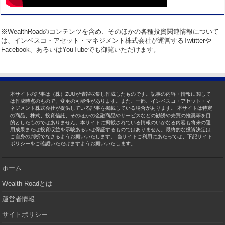
※WealthRoadのコンテンツを含め、そのほかの各種投資関連情報について
は、インベスコ・アセット・マネジメント株式会社が運営するTwtitterや
Facebook、あるいはYouTubeでも御覧いただけます。
本サイトの記事は（株）ZUUが情報収集し作成したものです。記事の内容・情報に関して
は作成時点のもので、変更の可能性があります。また、一部、インベスコ・アセット・マ
ネジメント株式会社が提供している記事を掲載している場合があります。 本サイトは特定
の商品、株式、投資信託、そのほかの金融商品やサービスなどの勧誘や売買の推奨等を目
的としたものではありません。本サイトに掲載されている情報のいかなる内容も将来の運
用成果または投資収益を示唆あるいは保証するものではありません。最終的な投資決定は
ご自身の判断でなさるようお願いいたします。 当サイトご利用にあたっては、下記サイト
ポリシーをご確認いただけますようお願いいたします。
ホーム
Wealth Roadとは
運営者情報
サイトポリシー