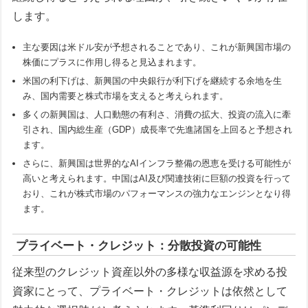
します。
主な要因は米ドル安が予想されることであり、これが新興国市場の
株価にプラスに作用し得ると見込まれます。
米国の利下げは、新興国の中央銀行が利下げを継続する余地を生
み、国内需要と株式市場を支えると考えられます。
多くの新興国は、人口動態の有利さ、消費の拡大、投資の流入に牽
引され、国内総生産（GDP）成長率で先進諸国を上回ると予想され
ます。
さらに、新興国は世界的なAIインフラ整備の恩恵を受ける可能性が
高いと考えられます。中国はAI及び関連技術に巨額の投資を行って
おり、これが株式市場のパフォーマンスの強力なエンジンとなり得
ます。
プライベート・クレジット：分散投資の可能性
従来型のクレジット資産以外の多様な収益源を求める投
資家にとって、プライベート・クレジットは依然として