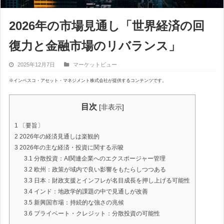
2026年の市場見通し「世界経済の回
復力と金融市場のリバランス」
2025年12月7日
マーケットビュー
※インベスコ・アセット・マネジメント株式会社が提供するコンテンツです。
目次
[
非表示
]
1
〔要旨〕
2
2026年の経済見通しは楽観的
3
2026年の主な経済・投資に関する示唆
3.1
分散投資：AI関連企業へのエクスポージャー管理
3.2
欧州：政策が域内で良い影響をもたらしつつある
3.3
日本：財政支援とインフレが名目成長を押し上げる可能性
3.4
インド：地政学的課題の中で見通しが改善
3.5
新興国市場：持続的な強さの兆候
3.6
プライベート・クレジット：分散投資の可能性