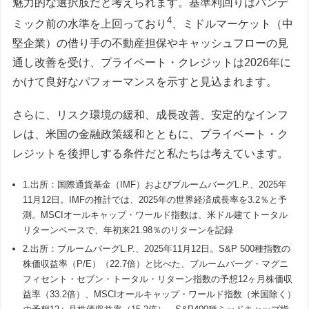
魅力的な選択肢だと考えられます。基準利回りはパンデ
4
ミック前の水準を上回っており
、ミドルマーケット（中
堅企業）の借り手の不動産担保やキャッシュフローの見
通し改善を受け、プライベート・クレジットは2026年に
かけて良好なパフォーマンスを示すと見込まれます。
さらに、リスク環境の緩和、成長改善、安定的なインフ
レは、米国の金融政策緩和とともに、プライベート・ク
レジットを後押しする条件だと私たちは考えています。
1.出所：国際通貨基金（IMF）およびブルームバーグL.P.、2025年
11月12日。IMFの推計では、2025年の世界経済成長率を3.2％と予
測。MSCIオールキャップ・ワールド指数は、米ドル建てトータル
リターンベースで、年初来21.98％のリターンを記録
2.出所：ブルームバーグL.P.、2025年11月12日。S&P 500種指数の
株価収益率（P/E）（22.7倍）と比べた、ブルームバーグ・マグニ
フィセント・セブン・トータル・リターン指数の予想12ヶ月株価収
益率（33.2倍）、MSCIオールキャップ・ワールド指数（米国除く）