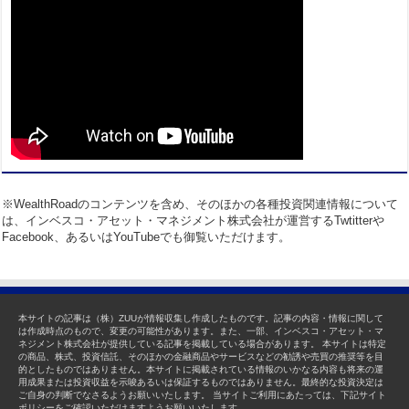
※WealthRoadのコンテンツを含め、そのほかの各種投資関連情報について
は、インベスコ・アセット・マネジメント株式会社が運営するTwtitterや
Facebook、あるいはYouTubeでも御覧いただけます。
本サイトの記事は（株）ZUUが情報収集し作成したものです。記事の内容・情報に関して
は作成時点のもので、変更の可能性があります。また、一部、インベスコ・アセット・マ
ネジメント株式会社が提供している記事を掲載している場合があります。 本サイトは特定
の商品、株式、投資信託、そのほかの金融商品やサービスなどの勧誘や売買の推奨等を目
的としたものではありません。本サイトに掲載されている情報のいかなる内容も将来の運
用成果または投資収益を示唆あるいは保証するものではありません。最終的な投資決定は
ご自身の判断でなさるようお願いいたします。 当サイトご利用にあたっては、下記サイト
ポリシーをご確認いただけますようお願いいたします。