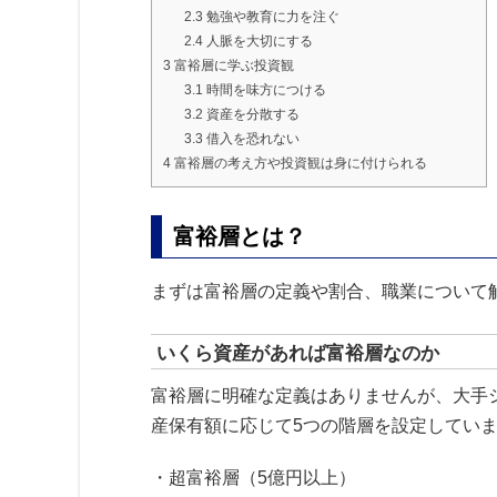
2.3
勉強や教育に力を注ぐ
2.4
人脈を大切にする
3
富裕層に学ぶ投資観
3.1
時間を味方につける
3.2
資産を分散する
3.3
借入を恐れない
4
富裕層の考え方や投資観は身に付けられる
富裕層とは？
まずは富裕層の定義や割合、職業について
いくら資産があれば富裕層なのか
富裕層に明確な定義はありませんが、大手シ
産保有額に応じて5つの階層を設定してい
・超富裕層（5億円以上）