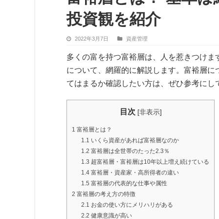
投資観を紹介
2022年3月7日
資産管理
多くの富を持つ富裕層は、人を惹きつけま
について、網羅的に解説します。富裕層に
てはまるか確認したい方は、ぜひ参考にし
目次
[
非表示
]
1
富裕層とは？
1.1
いくら資産があれば富裕層なのか
1.2
富裕層は全世帯のたった2.3％
1.3
超富裕層・富裕層は10年以上増え続けている
1.4
富裕層・資産家・高所得者の違い
1.5
富裕層の代表的な仕事や属性
2
富裕層の考え方の特徴
2.1
お金の使い方にメリハリがある
2.2
健康意識が高い