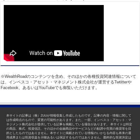
※WealthRoadのコンテンツを含め、そのほかの各種投資関連情報について
は、インベスコ・アセット・マネジメント株式会社が運営するTwtitterや
Facebook、あるいはYouTubeでも御覧いただけます。
本サイトの記事は（株）ZUUが情報収集し作成したものです。記事の内容・情報に関して
は作成時点のもので、変更の可能性があります。また、一部、インベスコ・アセット・マ
ネジメント株式会社が提供している記事を掲載している場合があります。 本サイトは特定
の商品、株式、投資信託、そのほかの金融商品やサービスなどの勧誘や売買の推奨等を目
的としたものではありません。本サイトに掲載されている情報のいかなる内容も将来の運
用成果または投資収益を示唆あるいは保証するものではありません。最終的な投資決定は