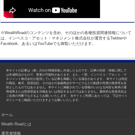
※WealthRoadのコンテンツを含め、そのほかの各種投資関連情報について
は、インベスコ・アセット・マネジメント株式会社が運営するTwtitterや
Facebook、あるいはYouTubeでも御覧いただけます。
本サイトの記事は（株）ZUUが情報収集し作成したものです。記事の内容・情報に関して
は作成時点のもので、変更の可能性があります。また、一部、インベスコ・アセット・マ
ネジメント株式会社が提供している記事を掲載している場合があります。 本サイトは特定
の商品、株式、投資信託、そのほかの金融商品やサービスなどの勧誘や売買の推奨等を目
的としたものではありません。本サイトに掲載されている情報のいかなる内容も将来の運
用成果または投資収益を示唆あるいは保証するものではありません。最終的な投資決定は
ご自身の判断でなさるようお願いいたします。 当サイトご利用にあたっては、下記サイト
ポリシーをご確認いただけますようお願いいたします。
ホーム
Wealth Roadとは
運営者情報