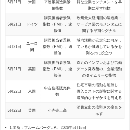
5月21日
米国
ア連銀製造業景
範な企業センチメントを早
気指数
期に示す指標
購買担当者景気
欧州最大経済国の製造業・
5月21日
ドイツ
指数（PMI）、速
サービス業のモメンタムに
報値
関する早期シグナル
購買担当者景気
域内活動が安定化に向かっ
ユーロ
5月21日
指数（PMI）、速
ているか減速しているかを
圏
報値
測るのに役立つ
購買担当者景気
直近のインフレおよび労働
5月21日
英国
指数（PMI）、速
データ発表後の、企業活動
報値
のタイムリーな指標
住宅市場の活動を追跡し、
中古住宅販売件
5月22日
米国
借入コストの影響に関する
数
追加的な手がかりを与える
消費支出の底堅さの度合を
5月22日
英国
小売売上高
示す
1.
出所：ブルームバーグL.P.、2026年5月15日