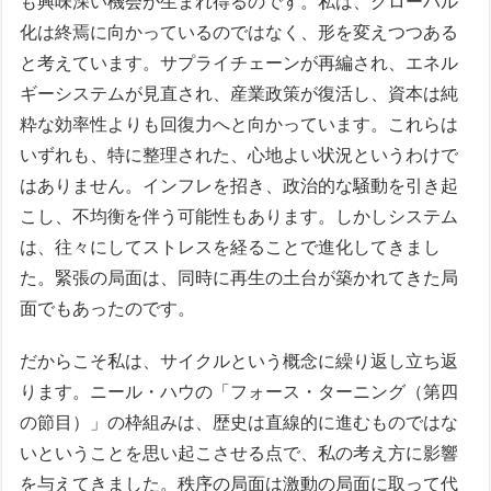
も興味深い機会が生まれ得るのです。私は、グローバル
化は終焉に向かっているのではなく、形を変えつつある
と考えています。サプライチェーンが再編され、エネル
ギーシステムが見直され、産業政策が復活し、資本は純
粋な効率性よりも回復力へと向かっています。これらは
いずれも、特に整理された、心地よい状況というわけで
はありません。インフレを招き、政治的な騒動を引き起
こし、不均衡を伴う可能性もあります。しかしシステム
は、往々にしてストレスを経ることで進化してきまし
た。緊張の局面は、同時に再生の土台が築かれてきた局
面でもあったのです。
だからこそ私は、サイクルという概念に繰り返し立ち返
ります。ニール・ハウの「フォース・ターニング（第四
の節目）」の枠組みは、歴史は直線的に進むものではな
いということを思い起こさせる点で、私の考え方に影響
を与えてきました。秩序の局面は激動の局面に取って代