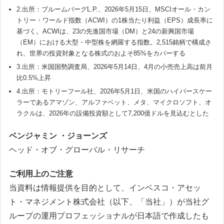
2.
出所：ブルームバーグL.P.、2026年5月15日、MSCIオール・カン
トリー・ワールド指数（ACWI）の1株当たり利益（EPS）成長率に
基づく。ACWIは、23の先進国市場（DM）と24の新興国市場
（EM）における大型・中型株を網羅する指数。2,515銘柄で構成さ
れ、世界の投資対象となる株式のおよそ85%をカバーする
3.
出所：米国国勢調査局、2026年5月14日、4月の小売売上高は前月
比0.5%上昇
4.
出所：モトリーフール社、2026年5月1日、米国のハイパースケー
ラーであるアマゾン、アルファベット、メタ、マイクロソフト、オ
ラクルは、2026年の設備投資額として7,200億ドルを見込むとした
ベンジャミン ・ジョーンズ
ヘッド・オブ・グローバル・リサーチ
ご利用上のご注意
当資料は情報提供を目的として、インベスコ・アセッ
ト・マネジメント株式会社（以下、「当社」）が当社グ
ループの運用プロフェッショナルが日本語で作成したも