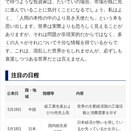
で待つような投資家は、たいていの場合、市場が既に先
に進んでいることに気付くことになるでしょう。私はよ
く、「人間の本性の中のより良き天使たち」という本を
思い出します。世界は実際よりも恐ろしく見えることが
ありますが、それは問題が非現実的だからではなく、多
くの人々がそれについて十分な情報を得ているからで
す。これは、混乱した世界かもしれませんが、必ずしも
衰退しつつある世界だとは言えません。
注目の日程
国・地
公表日
指標等
内容
域
鉱工業生産およ
世界の主要経済国の工場活
5月18日
中国
び小売売上高
動と消費需要を示す
日本経済が勢いを増してい
国内総生産
5月18日
日本
るか失っているかを示し、