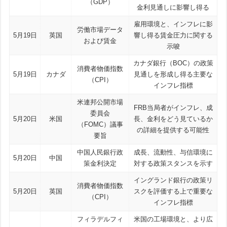
（GDP）
金利見通しに影響し得る
雇用環境と、インフレに影
労働市場データ
5月19日
英国
響し得る賃金圧力に関する
および賃金
示唆
カナダ銀行（BOC）の政策
消費者物価指数
5月19日
カナダ
見通しを形成し得る主要な
（CPI）
インフレ指標
米連邦公開市場
FRB当局者がインフレ、成
委員会
5月20日
米国
長、金利をどう見ているか
（FOMC）議事
の詳細を提供する可能性
要旨
中国人民銀行政
成長、流動性、与信環境に
5月20日
中国
策金利決定
対する政策スタンスを示す
イングランド銀行の政策リ
消費者物価指数
5月20日
英国
スクを評価する上で重要な
（CPI）
インフレ指標
フィラデルフィ
米国の工場環境と、より広