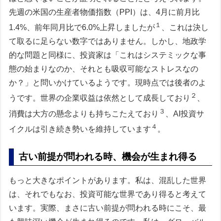
先週の米国の生産者物価指数（PPI）は、4月に前月比
１
1.4%、前年同月比で6.0%上昇しましたが
、これは決し
て取るに足らない数字ではありません。しかし、地政学
的な問題と同様に、投資家は「これはシステミックな事
態の始まりなのか、それとも吸収可能なストレスなの
か？」と問いかけているようです。現時点では後者のよ
２
うです。世界の企業収益は依然として成長しており
、
３
消費は大方の懸念よりも持ちこたえており
、AI投資サ
４
イクルは引き続き勢いを維持しています
。
古い前提が問われる時、機会が生まれ得る
もっと大きなポイントがあります。私は、混乱した世界
は、それでもなお、投資可能な世界であり得ると考えて
います。実際、まさに古い前提が問われる時にこそ、最