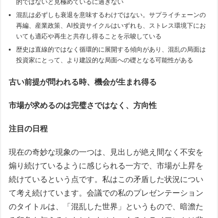
的ではないと見極めているに過ぎない
混乱は必ずしも衰退を意味するわけではない。サプライチェーンの
再編、産業政策、AI投資サイクルはいずれも、ストレス環境下にお
いても適応や再生と共存し得ることを示唆している
歴史は直線的ではなく循環的に展開する傾向があり、混乱の局面は
投資家にとって、より建設的な局面への礎となる可能性がある
古い前提が問われる時、機会が生まれ得る
市場が求めるのは完璧さではなく、方向性
注目の日程
現在の奇妙な現象の一つは、見出しが絶え間なく不安を
煽り続けているように感じられる一方で、市場が上昇を
続けているという点です。私はこの矛盾した状況につい
て考え続けています。会議での私のプレゼンテーション
のタイトルは、「混乱した世界」というもので、暗澹た