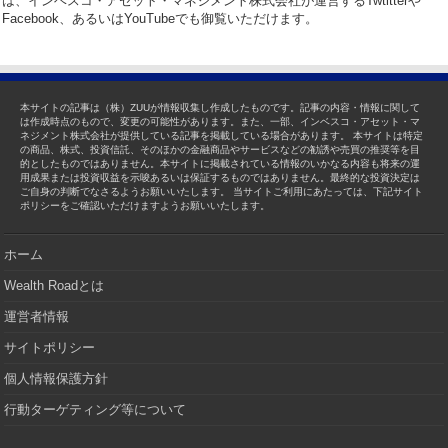
は、インベスコ・アセット・マネジメント株式会社が運営するTwtitterや
Facebook、あるいはYouTubeでも御覧いただけます。
本サイトの記事は（株）ZUUが情報収集し作成したものです。記事の内容・情報に関して
は作成時点のもので、変更の可能性があります。また、一部、インベスコ・アセット・マ
ネジメント株式会社が提供している記事を掲載している場合があります。 本サイトは特定
の商品、株式、投資信託、そのほかの金融商品やサービスなどの勧誘や売買の推奨等を目
的としたものではありません。本サイトに掲載されている情報のいかなる内容も将来の運
用成果または投資収益を示唆あるいは保証するものではありません。最終的な投資決定は
ご自身の判断でなさるようお願いいたします。 当サイトご利用にあたっては、下記サイト
ポリシーをご確認いただけますようお願いいたします。
ホーム
Wealth Roadとは
運営者情報
サイトポリシー
個人情報保護方針
行動ターゲティング等について