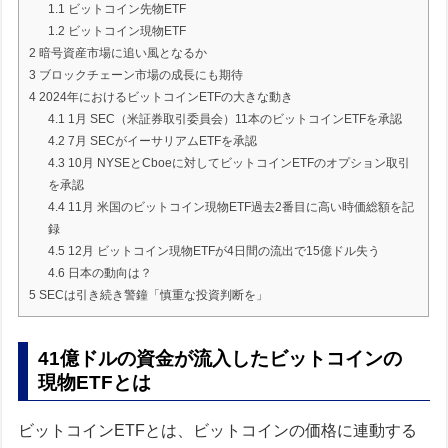
1.1
ビットコイン先物ETF
1.2
ビットコイン現物ETF
2
暗号資産市場に追い風となるか
3
ブロックチェーン市場の成長にも期待
4
2024年におけるビットコインETFの大きな動き
4.1
1月 SEC（米証券取引委員会）11本のビットコインETFを承認
4.2
7月 SECがイーサリアムETFを承認
4.3
10月 NYSEとCboeに対してビットコインETFのオプション取引
を承認
4.4
11月 米国のビットコイン現物ETF過去2番目に高い時価総額を記
録
4.5
12月 ビットコイン現物ETFが4日間の流出で15億ドル失う
4.6
日本の動向は？
5
SECは引き続き警鐘「慎重な投資判断を」
41億ドルの資金が流入したビットコインの
現物ETFとは
ビットコインETFとは、ビットコインの価格に連動する