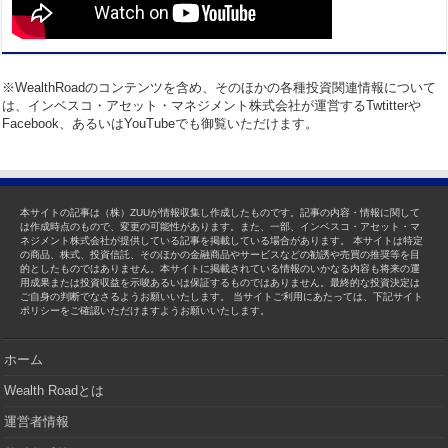
※WealthRoadのコンテンツを含め、そのほかの各種投資関連情報について
は、インベスコ・アセット・マネジメント株式会社が運営するTwtitterや
Facebook、あるいはYouTubeでも御覧いただけます。
本サイトの記事は（株）ZUUが情報収集し作成したものです。記事の内容・情報に関して
は作成時点のもので、変更の可能性があります。また、一部、インベスコ・アセット・マ
ネジメント株式会社が提供している記事を掲載している場合があります。 本サイトは特定
の商品、株式、投資信託、そのほかの金融商品やサービスなどの勧誘や売買の推奨等を目
的としたものではありません。本サイトに掲載されている情報のいかなる内容も将来の運
用成果または投資収益を示唆あるいは保証するものではありません。最終的な投資決定は
ご自身の判断でなさるようお願いいたします。 当サイトご利用にあたっては、下記サイト
ポリシーをご確認いただけますようお願いいたします。
ホーム
Wealth Roadとは
運営者情報