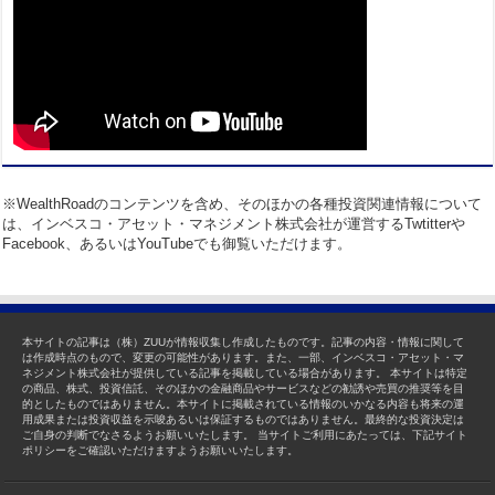
※WealthRoadのコンテンツを含め、そのほかの各種投資関連情報について
は、インベスコ・アセット・マネジメント株式会社が運営するTwtitterや
Facebook、あるいはYouTubeでも御覧いただけます。
本サイトの記事は（株）ZUUが情報収集し作成したものです。記事の内容・情報に関して
は作成時点のもので、変更の可能性があります。また、一部、インベスコ・アセット・マ
ネジメント株式会社が提供している記事を掲載している場合があります。 本サイトは特定
の商品、株式、投資信託、そのほかの金融商品やサービスなどの勧誘や売買の推奨等を目
的としたものではありません。本サイトに掲載されている情報のいかなる内容も将来の運
用成果または投資収益を示唆あるいは保証するものではありません。最終的な投資決定は
ご自身の判断でなさるようお願いいたします。 当サイトご利用にあたっては、下記サイト
ポリシーをご確認いただけますようお願いいたします。