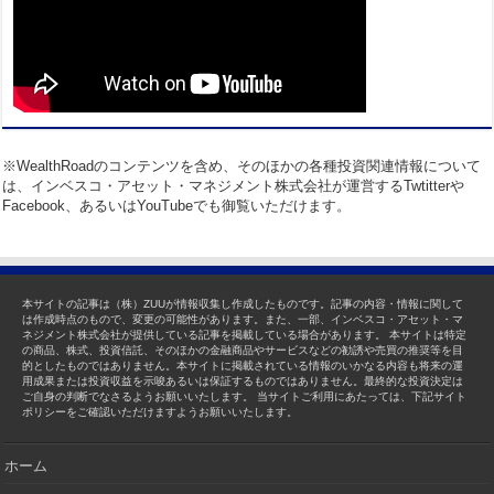
※WealthRoadのコンテンツを含め、そのほかの各種投資関連情報について
は、インベスコ・アセット・マネジメント株式会社が運営するTwtitterや
Facebook、あるいはYouTubeでも御覧いただけます。
本サイトの記事は（株）ZUUが情報収集し作成したものです。記事の内容・情報に関して
は作成時点のもので、変更の可能性があります。また、一部、インベスコ・アセット・マ
ネジメント株式会社が提供している記事を掲載している場合があります。 本サイトは特定
の商品、株式、投資信託、そのほかの金融商品やサービスなどの勧誘や売買の推奨等を目
的としたものではありません。本サイトに掲載されている情報のいかなる内容も将来の運
用成果または投資収益を示唆あるいは保証するものではありません。最終的な投資決定は
ご自身の判断でなさるようお願いいたします。 当サイトご利用にあたっては、下記サイト
ポリシーをご確認いただけますようお願いいたします。
ホーム