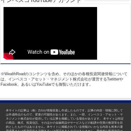
※WealthRoadのコンテンツを含め、そのほかの各種投資関連情報について
は、インベスコ・アセット・マネジメント株式会社が運営するTwtitterや
Facebook、あるいはYouTubeでも御覧いただけます。
本サイトの記事は（株）ZUUが情報収集し作成したものです。記事の内容・情報に関して
は作成時点のもので、変更の可能性があります。また、一部、インベスコ・アセット・マ
ネジメント株式会社が提供している記事を掲載している場合があります。 本サイトは特定
の商品、株式、投資信託、そのほかの金融商品やサービスなどの勧誘や売買の推奨等を目
的としたものではありません。本サイトに掲載されている情報のいかなる内容も将来の運
用成果または投資収益を示唆あるいは保証するものではありません。最終的な投資決定は