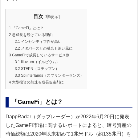
目次
[
非表示
]
1
「GameFi」とは？
2
急成長を続けている理由
2.1
インセンティブ性が高い
2.2
メタバースとの融合も追い風に
3
GameFiで成長しているサービス例
3.1
Illuvium（イルビウム）
3.2
STEPN（ステップン）
3.3
Splinterlands（スプリンターランズ）
4
大型投資の加速も成長促進剤に
「GameFi」とは？
DappRadar（ダップレーダー）が2022年6月20日に発表
したGameFi市場に関するレポートによると、暗号資産の
時価総額は2020年以来初めて1兆米ドル（約135兆円）を