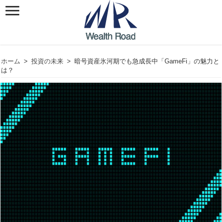
ホーム
>
投資の未来
>
暗号資産氷河期でも急成長中「GameFi」の魅力と
は？