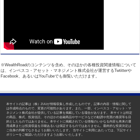
※WealthRoadのコンテンツを含め、そのほかの各種投資関連情報について
は、インベスコ・アセット・マネジメント株式会社が運営するTwtitterや
Facebook、あるいはYouTubeでも御覧いただけます。
本サイトの記事は（株）ZUUが情報収集し作成したものです。記事の内容・情報に関して
は作成時点のもので、変更の可能性があります。また、一部、インベスコ・アセット・マ
ネジメント株式会社が提供している記事を掲載している場合があります。 本サイトは特定
の商品、株式、投資信託、そのほかの金融商品やサービスなどの勧誘や売買の推奨等を目
的としたものではありません。本サイトに掲載されている情報のいかなる内容も将来の運
用成果または投資収益を示唆あるいは保証するものではありません。最終的な投資決定は
ご自身の判断でなさるようお願いいたします。 当サイトご利用にあたっては、下記サイト
ポリシーをご確認いただけますようお願いいたします。