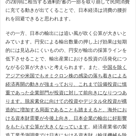
の2割弱に相当する過剰貯蓄の一部を取り崩して民間消費
に充てる動きが出てくることで、日本経済は消費の腰折
れを回避できると思われます。
その一方、日本の輸出には追い風が吹く公算が大きいと
みています。円安による輸出数量の押し上げ効果は短期
的には見込みにくいものの、円安が輸出の採算ラインを
低下させることで、輸出産業における投資の活発化につ
ながる公算が大きいと考えられます。また、
中国を除く
アジアや米国でもオミクロン株の感染の落ち着きによる
経済再開の動きが強まっており、これまで設備投資に慎
重であった企業部門が投資に対して前向きになりつつあ
ります。脱炭素化に向けての投資やデジタル化投資が構
造的に増加する局面であることも踏まえると、海外にお
ける資本財需要が今後上向き、日本企業の輸出に好影響
をもたらす公算が大きくなっています
。経済産業省の製
造工業予測調査では日本における資本財（輸送機械を除