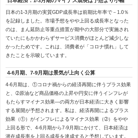
日本経済：1-3月期のマイナス成長は予想より小幅
日本の1-3月期の実質GDP成長率は前期比年率で－1.0％
を記録しました。市場予想をやや上回る成長率となった
のは、まん延防止等重点措置が期中の大部分で実施され
ていたにもかかわらずサービス消費がほとんど減少しな
かったためです。これは、消費者が「コロナ慣れ」して
きたことを示唆しています。
4-6月期、7-9月期は景気が上向く公算
4-6月期は、①コロナ禍からの経済再開に伴うプラス効果
と、➁原油など商品価格の上昇や円安に伴うインフレが
もたらすマイナス効果—の両方が日本経済に大きく影響
する展開が予想されます。私は、経済再開によるプラス
効果（①）がインフレによるマイナス効果（➁）をやや
上回る形で、4-6月期から7-9月期にかけて、日本経済は
潜在成長率を上回る成長を達成すると予想しています。