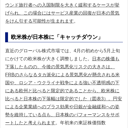
ウンド旅行者への入国制限を大きく緩和するケースが挙
げられ、この場合にはサービス産業の回復が日本の景気
をけん引する可能性が生まれます
。
欧米株が日本株に「キャッチダウン」
直近のグローバル株式市場では、4月の初めから5月上旬
にかけての欧米株が大きく調整しました。
日本の株価も
下落したものの、今後の景気悪化リスクの大きさは、
FRBのさらなるタカ派化による景気悪化が懸念される米
国や、ロシア・ウクライナ戦争による強い不透明感の下
にある欧州と比べると限定的であることから、欧米株に
比べると日本株の下落幅は限定的でした（図表3）。円安
による企業業績へのプラス効果や日銀が金融緩和への姿
勢を維持している点も、日本株のパフォーマンスをサポ
ートしたと考えられます
。年初来の東証株価指数