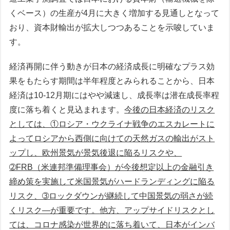
くベース）の生産が4月に大きく増加する見通しとなって
おり、資本財輸出が拡大しつつあることを示唆していま
す。
経済再開に伴う動きが日本の経済成長に明確なプラス効
果をもたらす期間は半年程度とみられることから、日本
経済は10-12月期にはやや減速し、成長率は潜在成長率程
度に落ち着くと見込まれます。
今後の日本経済のリスク
としては、①ロシア・ウクライナ戦争のエスカレートに
よってロシアから西側に向けての天然ガスの輸出がスト
ップし、欧州景気が景気後退に陥るリスクや、
➁FRB（米連邦準備理事会）が今後想定以上の金融引き
締め策を実施して米国景気がハードランディングに陥る
リスク、➂ロックダウンが継続して中国景気の弱さが続
くリスク―が重要です。他方、アップサイドリスクとし
ては、コロナ感染が世界的に落ち着いて、日本がインバ