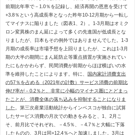
前期比年率で－1.0％を記録し、経済再開の恩恵を受けて
+3.8％という高成長率となった昨年10-12月期から一転し
てマイナスに陥りました（図表1、2）。1-3月期はオミク
ロン変異株のまん延によって多くの先進国が低成長とな
りましたが、日本もその例外ではありませんでした。1-3
月期の成長率は市場予想を上回りましたが、これは1-3月
期の大半の期間にまん延防止等重点措置が実施されてい
たにもかかわらず、民間消費が前期からほぼ横ばいの水
準を維持したことによります。特に、
国内家計消費支出
の57％を占める（2021年の計数）サービス消費の前期比
伸び率が－0.2％と、非常に小幅のマイナス圏にとどまっ
たことが、消費全体の落ち込みを抑制することになりま
した
。第三次産業活動統計からインベスコが独自に試算
したサービス消費の月次での動きをみると、1、2月こ
そ、前月比でそれぞれ、－4.5％、－4.7％と大幅に下落
したものの、3月は同+12.4％へと加速しました。3月は