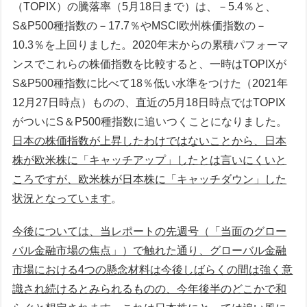
（TOPIX）の騰落率（5月18日まで）は、－5.4％と、
S&P500種指数の－17.7％やMSCI欧州株価指数の－
10.3％を上回りました。2020年末からの累積パフォーマ
ンスでこれらの株価指数を比較すると、一時はTOPIXが
S&P500種指数に比べて18％低い水準をつけた（2021年
12月27日時点）ものの、直近の5月18日時点ではTOPIX
がついにS＆P500種指数に追いつくことになりました。
日本の株価指数が上昇したわけではないことから、日本
株が欧米株に「キャッチアップ」したとは言いにくいと
ころですが、欧米株が日本株に「キャッチダウン」した
状況となっています
。
今後については、当レポートの先週号（「当面のグロー
バル金融市場の焦点」）で触れた通り、グローバル金融
市場における4つの懸念材料は今後しばらくの間は強く意
識され続けるとみられるものの、今年後半のどこかで和