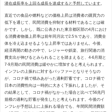
潜在成長率を上回る成長を達成すると予想しています
。
直近での食品や燃料などの価格上昇は消費者の購買力の
低下を通じて、民間消費を抑制する材料であることは確
かです。しかし、既に公表された東京都区部の4月におけ
る消費者物価上昇率は前年同月比で2.5％であり、消費全
体を冷え込ませるような上昇率ではありません。今後、
経済再開の動きの中で、レジャーや娯楽、旅行関連の消
費支出が伸びるとみられることを踏まえると、4-6月期と
7-9月期の民間消費は緩やかに増加すると考えられます。
インフレの上振れに対するバッファーとなりそうなの
が、コロナ禍で積みあがった過剰貯蓄です。コロナ禍で
日本の消費性向は一時的に大きく下振れしましたが、そ
の結果として、コロナ禍がなかった場合と比べて56兆円
規模の過剰な貯蓄が発生したと考えられます。今後のイ
ンフレが予想以上に上振れる場合でも、年間民間消費額