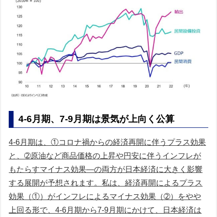
4-6月期、7-9月期は景気が上向く公算
4-6月期は、①コロナ禍からの経済再開に伴うプラス効果
と、➁原油など商品価格の上昇や円安に伴うインフレが
もたらすマイナス効果—の両方が日本経済に大きく影響
する展開が予想されます。私は、経済再開によるプラス
効果（①）がインフレによるマイナス効果（➁）をやや
上回る形で、4-6月期から7-9月期にかけて、日本経済は