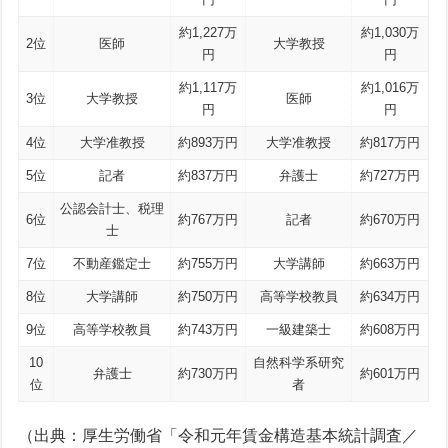
約1,227万
約1,030万
2位
医師
大学教授
円
円
約1,117万
約1,016万
3位
大学教授
医師
円
円
4位
大学准教授
約893万円
大学准教授
約817万円
5位
記者
約837万円
弁護士
約727万円
公認会計士、税理
6位
約767万円
記者
約670万円
士
7位
不動産鑑定士
約755万円
大学講師
約663万円
8位
大学講師
約750万円
高等学校教員
約634万円
9位
高等学校教員
約743万円
一級建築士
約608万円
10
自然科学系研究
弁護士
約730万円
約601万円
位
者
（出典：厚生労働省「令和元年賃金構造基本統計調査／