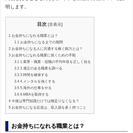
明します。
目次
[
非表示
]
1
お金持ちになれる職業とは？
1.1
お金持ちになるまでの期間
2
お金持ちになる人に共通する稼ぐ能力とは？
3
お金持ちになれる職業に就くための手順
3.1
1.業界・職業・役職の平均年収を正しく知る
3.2
2.適正のある職業を調べる
3.3
3.時間を確保する
3.4
4.メンタルを強くする
3.5
5.海外の仕事をやる
3.6
6.MBAを取得する
4
今後は専門知識だけでは物足りなくなる？
5
お金持ちになる近道は、収入源を多く持つこと
お金持ちになれる職業とは？