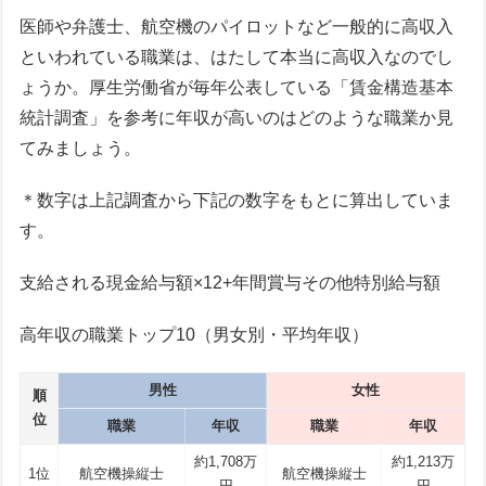
医師や弁護士、航空機のパイロットなど一般的に高収入
といわれている職業は、はたして本当に高収入なのでし
ょうか。厚生労働省が毎年公表している「賃金構造基本
統計調査」を参考に年収が高いのはどのような職業か見
てみましょう。
＊数字は上記調査から下記の数字をもとに算出していま
す。
支給される現金給与額×12+年間賞与その他特別給与額
高年収の職業トップ10（男女別・平均年収）
男性
女性
順
位
職業
年収
職業
年収
約1,708万
約1,213万
1位
航空機操縦士
航空機操縦士
円
円