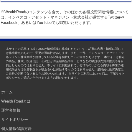
※WealthRoadのコンテンツを含め、そのほかの各種投資関連情報について
は、インベスコ・アセット・マネジメント株式会社が運営するTwtitterや
Facebook、あるいはYouTubeでも御覧いただけます。
本サイトの記事は（株）ZUUが情報収集し作成したものです。記事の内容・情報に関して
は作成時点のもので、変更の可能性があります。また、一部、インベスコ・アセット・マ
ネジメント株式会社が提供している記事を掲載している場合があります。 本サイトは特定
の商品、株式、投資信託、そのほかの金融商品やサービスなどの勧誘や売買の推奨等を目
的としたものではありません。本サイトに掲載されている情報のいかなる内容も将来の運
用成果または投資収益を示唆あるいは保証するものではありません。最終的な投資決定は
ご自身の判断でなさるようお願いいたします。 当サイトご利用にあたっては、下記サイト
ポリシーをご確認いただけますようお願いいたします。
ホーム
Wealth Roadとは
運営者情報
サイトポリシー
個人情報保護方針