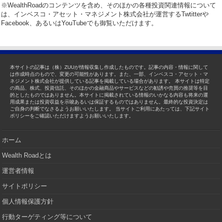
※WealthRoadのコンテンツを含め、そのほかの各種投資関連情報について
は、インベスコ・アセット・マネジメント株式会社が運営するTwtitterや
Facebook、あるいはYouTubeでも御覧いただけます。
本サイトの記事は（株）ZUUが情報収集し作成したものです。記事の内容・情報に関して
は作成時点のもので、変更の可能性があります。また、一部、インベスコ・アセット・マ
ネジメント株式会社が提供している記事を掲載している場合があります。 本サイトは特定
の商品、株式、投資信託、そのほかの金融商品やサービスなどの勧誘や売買の推奨等を目
的としたものではありません。本サイトに掲載されている情報のいかなる内容も将来の運
用成果または投資収益を示唆あるいは保証するものではありません。最終的な投資決定は
ご自身の判断でなさるようお願いいたします。 当サイトご利用にあたっては、下記サイト
ポリシーをご確認いただけますようお願いいたします。
ホーム
Wealth Roadとは
運営者情報
サイトポリシー
個人情報保護方針
行動ターゲティング等について