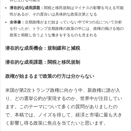
潜在的な成長課題：
関税と移民規制はマイナスの影響を与える可能
性があるが、その度合いは具体的な政策次第となる
全体像：
次期政権がまだ始まっていない中で4つの点について分析
を行ったが、トランプ次期政権の政策の中には、政権の掲げる他の
政策と相殺し合うような働きをするものも含まれる
潜在的な成長機会：規制緩和と減税
潜在的な成長課題：関税と移民規制
政権が始まるまで政策の行方は分からない
米国が第2次トランプ政権に向かう中、新政権に誰が入
り、どの選挙公約が実現するのか、世界中が注目してい
ます。このテーマについて多くの質問がありましたの
で、本稿では、ノイズを排して、経済と市場に最も大き
く影響し得る政策に焦点を当てたいと思います。