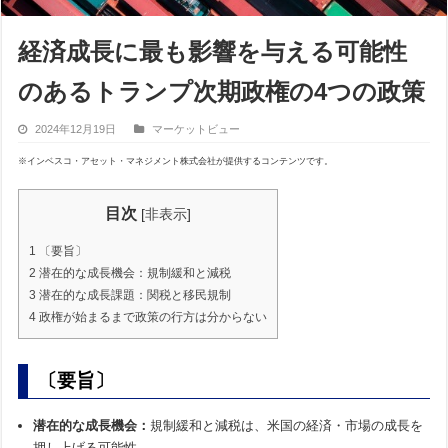
経済成長に最も影響を与える可能性
のあるトランプ次期政権の4つの政策
2024年12月19日
マーケットビュー
※インベスコ・アセット・マネジメント株式会社が提供するコンテンツです。
目次
[
非表示
]
1
〔要旨〕
2
潜在的な成長機会：規制緩和と減税
3
潜在的な成長課題：関税と移民規制
4
政権が始まるまで政策の行方は分からない
〔要旨〕
潜在的な成長機会：
規制緩和と減税は、米国の経済・市場の成長を
押し上げる可能性