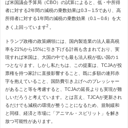
ば米国議会予算局（CBO）の試算によると、低・中所得
者に対する2年間の減税の乗数効果は0.3～1.5であり、高
所得者に対する1年間の減税の乗数効果（0.1～0.6）を大
2
きく上回っています
。
トランプ政権の政策綱領には、国内製造業の法人最高税
率を21%から15%に引き下げる計画も含まれており、実
現すれば米国は、大国の中でも最も法人税が低い国の１
つとなります。しかし私たちは、この提案は、TCJAが投
票権を持つ家計に直接影響すること、既に多額の連邦赤
字を抱えていること、国防費引き上げへのプレッシャー
があること等を考慮すると、TCJAの延長よりも実現が難
しいだろうと考えています。とは言え、TJCAが更新され
るだけでも減税の環境が整うことになるため、規制緩和
と同様、経済と市場に「アニマル・スピリット」を解き
放つ可能性があります。