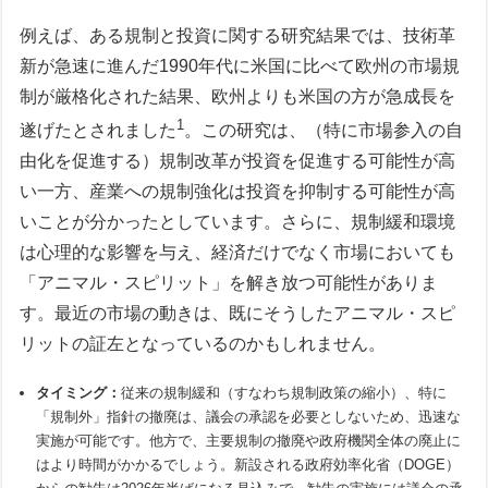
例えば、ある規制と投資に関する研究結果では、技術革
新が急速に進んだ1990年代に米国に比べて欧州の市場規
制が厳格化された結果、欧州よりも米国の方が急成長を
1
遂げたとされました
。この研究は、（特に市場参入の自
由化を促進する）規制改革が投資を促進する可能性が高
い一方、産業への規制強化は投資を抑制する可能性が高
いことが分かったとしています。さらに、規制緩和環境
は心理的な影響を与え、経済だけでなく市場においても
「アニマル・スピリット」を解き放つ可能性がありま
す。最近の市場の動きは、既にそうしたアニマル・スピ
リットの証左となっているのかもしれません。
タイミング：
従来の規制緩和（すなわち規制政策の縮小）、特に
「規制外」指針の撤廃は、議会の承認を必要としないため、迅速な
実施が可能です。他方で、主要規制の撤廃や政府機関全体の廃止に
はより時間がかかるでしょう。新設される政府効率化省（DOGE）