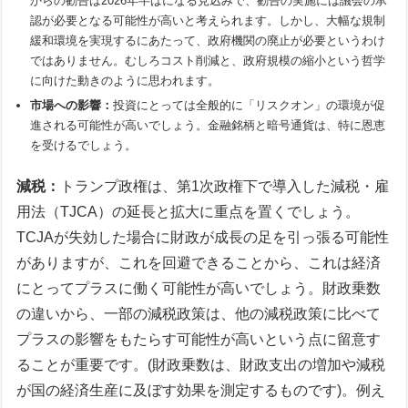
からの勧告は2026年半ばになる見込みで、勧告の実施には議会の承
認が必要となる可能性が高いと考えられます。しかし、大幅な規制
緩和環境を実現するにあたって、政府機関の廃止が必要というわけ
ではありません。むしろコスト削減と、政府規模の縮小という哲学
に向けた動きのように思われます。
市場への影響：
投資にとっては全般的に「リスクオン」の環境が促
進される可能性が高いでしょう。金融銘柄と暗号通貨は、特に恩恵
を受けるでしょう。
減税：
トランプ政権は、第1次政権下で導入した減税・雇
用法（TJCA）の延長と拡大に重点を置くでしょう。
TCJAが失効した場合に財政が成長の足を引っ張る可能性
がありますが、これを回避できることから、これは経済
にとってプラスに働く可能性が高いでしょう。財政乗数
の違いから、一部の減税政策は、他の減税政策に比べて
プラスの影響をもたらす可能性が高いという点に留意す
ることが重要です。(財政乗数は、財政支出の増加や減税
が国の経済生産に及ぼす効果を測定するものです)。例え