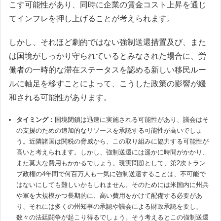
こす可能性があり、同時に企業の賃金コスト上昇を通じ
てインフレを押し上げることが考えられます。
しかし、それほど劇的ではない強制送還措置及び、また
は国境がしっかり守られているとみなされた場合に、労
働者の一時的な滞在ステータスを認める新しい移民ルー
ルに軸足を移すことによって、こうした政策の影響が緩
和される可能性があります。
タイミング：
国境閉鎖は迅速に実施される可能性があり、議会はそ
の支援のための追加的なリソースを承認する可能性が高いでしょ
う。近隣諸国は関税の脅威から、この取り組みに協力する可能性が
高いと考えられます。しかし、強制送還には遥かに時間がかかり、
また莫大な費用もかかるでしょう。現実問題として、第2次トラン
プ政権の4年間で何百万人も一気に強制送還することは、不可能で
はないにしても難しいかもしれません。そのためには米国内に州兵
や軍を大規模かつ長期的に、高い費用をかけて配備する必要があ
り、それには多くの州知事の承認や議会による財政承認を要し、
数々の法廷闘争が起こり得るでしょう。そう考えるとこの強制送還