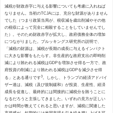
減税が財政赤字に与える影響についても考慮に入れねば
なりません。当初のTCJAには、充分な財源がありません
でした（つまり政策当局が、税収減を歳出削減やその他
の税収によって完全に相殺することをしていませんでし
た）。そのため財政赤字が拡大し、政府債務全体の増加
につながりました。ブルッキングス研究所の説明で、
「減税の財源は、減税が長期の成長に与えるインパクト
に大きな影響をもたらす。非生産的な政府支出の即時削
減により賄われる減税はGDPを増加させ得る一方で、政
府投資の削減により賄われる減税はGDPを減少させ得
3
る」とある通りです
。しかし、トランプの経済アドバイ
ザー達は、減税（及び規制緩和）が投資、生産性、経済
成長を促進し、最終的には間接的に減税分を賄うことに
なるだろうと主張してきました。いずれの見方が正しい
かは時間が教えてくれると思いますが、減税に関連した
高揚感が、短期的には米国市場を引き続き押し上げる可