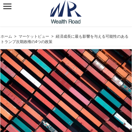
ホーム
>
マーケットビュー
>
経済成長に最も影響を与える可能性のある
トランプ次期政権の4つの政策