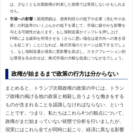
は、少なくとも次期政権が約束した規模では実現しないかもしれま
せん。
市場への影響：
国境閉鎖は、債券利回りの低下や企業（含む中小企
業）の利益率のいくぶんかの低下を通じて、市場に緩やかな影響を
与える可能性があります。もし強制送還がインフレを押し上げ、
FRBによる緩和を停滞させる（さらに悪い場合は逆方向への巻き戻
しを起こす）ことになれば、株式市場のリターンは低下するでしょ
う。もし強制送還が成長に悪影響を及ぼし、スタグフレーション的
な環境を生み出せば、株式市場の大幅な低迷につながるでしょう。
政権が始まるまで政策の行方は分からない
まとめると、トランプ次期政権の政策の中には、トラン
プ政権の掲げる他の政策と相殺し合うような働きをする
ものが含まれることを認識しなければならない、という
ことです。つまり、私たちはこれら4つの観点について、
政権がまだ始まっていない状態で分析を行いましたが、
現実にはこれら全てが同時に起こり、経済に異なる影響