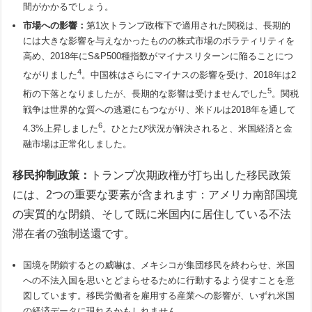
間がかかるでしょう。
市場への影響：
第1次トランプ政権下で適用された関税は、長期的
には大きな影響を与えなかったものの株式市場のボラティリティを
高め、2018年にS&P500種指数がマイナスリターンに陥ることにつ
4
ながりました
。中国株はさらにマイナスの影響を受け、2018年は2
5
桁の下落となりましたが、長期的な影響は受けませんでした
。関税
戦争は世界的な質への逃避にもつながり、米ドルは2018年を通して
6
4.3%上昇しました
。ひとたび状況が解決されると、米国経済と金
融市場は正常化しました。
移民抑制政策：
トランプ次期政権が打ち出した移民政策
には、2つの重要な要素が含まれます：アメリカ南部国境
の実質的な閉鎖、そして既に米国内に居住している不法
滞在者の強制送還です。
国境を閉鎖するとの威嚇は、メキシコが集団移民を終わらせ、米国
への不法入国を思いとどまらせるために行動するよう促すことを意
図しています。移民労働者を雇用する産業への影響が、いずれ米国
の経済データに現れるかもしれません。