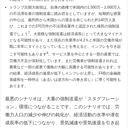
トランプ次期大統領は、自身の政権で米国内の1,500万～2,000万人
の不法滞在者の強制送還に踏み切るとしていますが、短期的な措置
の中心は、裁判所から米国からの退去を命じられた約140万人及
び、これまでの370万件の不法滞在案件と認定された移民の強制送
7
還でしょう
。大規模な強制送還は経済成長にとって大きなマイナス
となる可能性があり、また現在の失業率が4.2％と米国の労働市場が
既に非常にタイトとなっていることを考えると、インフレを引き起
8
こす可能性もあります
。サービス業を中心とする一部の産業では、
労働力不足が深刻化しています。また労働者が強制送還されれば、
農業など一部の産業で価格が大幅に高騰する可能性があります。そ
の結果、経済成長の速度が低下しインフレが上昇し、FRBの金融政
策緩和を一時停止（あるいは逆方向への巻き戻し）に導く可能性も
あります。
最悪のシナリオは、大量の強制送還が「スタグフレーシ
ョン」環境につながることです。このシナリオでは、労
働力人口の減少や伸びの鈍化が、経済活動の水準や潜在
成長率の低下につながり、景気減速や景気後退を引き起