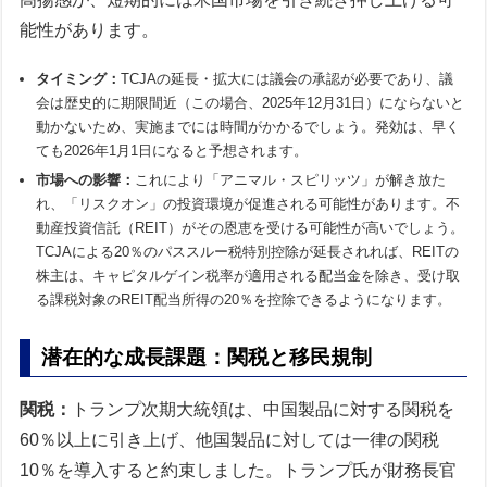
能性があります。
タイミング：
TCJAの延長・拡大には議会の承認が必要であり、議
会は歴史的に期限間近（この場合、2025年12月31日）にならないと
動かないため、実施までには時間がかかるでしょう。発効は、早く
ても2026年1月1日になると予想されます。
市場への影響：
これにより「アニマル・スピリッツ」が解き放た
れ、「リスクオン」の投資環境が促進される可能性があります。不
動産投資信託（REIT）がその恩恵を受ける可能性が高いでしょう。
TCJAによる20％のパススルー税特別控除が延長されれば、REITの
株主は、キャピタルゲイン税率が適用される配当金を除き、受け取
る課税対象のREIT配当所得の20％を控除できるようになります。
潜在的な成長課題：関税と移民規制
関税：
トランプ次期大統領は、中国製品に対する関税を
60％以上に引き上げ、他国製品に対しては一律の関税
10％を導入すると約束しました。トランプ氏が財務長官