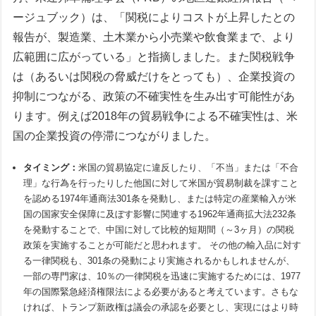
ージュブック）は、「関税によりコストが上昇したとの
報告が、製造業、土木業から小売業や飲食業まで、より
広範囲に広がっている」と指摘しました。また関税戦争
は（あるいは関税の脅威だけをとっても）、企業投資の
抑制につながる、政策の不確実性を生み出す可能性があ
ります。例えば2018年の貿易戦争による不確実性は、米
国の企業投資の停滞につながりました。
タイミング：
米国の貿易協定に違反したり、「不当」または「不合
理」な行為を行ったりした他国に対して米国が貿易制裁を課すこと
を認める1974年通商法301条を発動し、または特定の産業輸入が米
国の国家安全保障に及ぼす影響に関連する1962年通商拡大法232条
を発動することで、中国に対して比較的短期間（～3ヶ月）の関税
政策を実施することが可能だと思われます。 その他の輸入品に対す
る一律関税も、301条の発動により実施されるかもしれませんが、
一部の専門家は、10％の一律関税を迅速に実施するためには、1977
年の国際緊急経済権限法による必要があると考えています。さもな
ければ、トランプ新政権は議会の承認を必要とし、実現にはより時